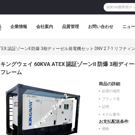
品
企業情報
会社案内
品質管理
お問い合わせ
ニュー
ATEX 認証ゾーンII 防爆 3相ディーゼル発電機セット DNV 2.7-1 リフテ
キングウェイ 60KVA ATEX 認証ゾーンII 防爆 3相ディ
フレーム
商品の詳細:
起源の場所:
ブランド名:
証明:
モデル番号:
お支払配送条件:
価格: