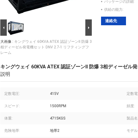
パッケージの詳細:
供給の能力:
連絡先
大画像 :
キングウェイ 60KVA ATEX 認証ゾーンII 防爆 3
相ディーゼル発電機セット DNV 2.7-1 リフティングフ
レーム
キングウェイ 60KVA ATEX 認証ゾーンII 防爆 3相ディーゼル
説明
定数電圧:
415V
定数電
スピード:
1500RPM
頻度:
体重:
4715KGS
製品名
危険地帯:
地帯2
モデル