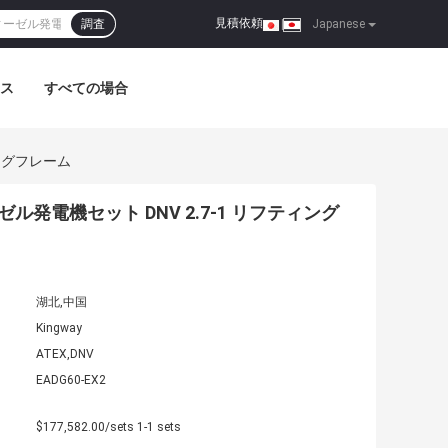
見積依頼
調査
|
Japanese
ス
すべての場合
ィングフレーム
ーゼル発電機セット DNV 2.7-1 リフティング
湖北,中国
Kingway
ATEX,DNV
EADG60-EX2
$177,582.00/sets 1-1 sets