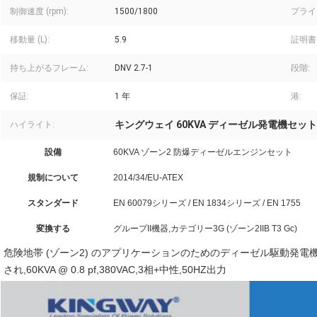
制御速度 (rpm):
1500/1800
プライム
移動量 (L):
5.9
証明書
持ち上がるフレーム:
DNV 2.7-1
段階:
保証:
1 年
港:
キングウェイ 60KVA ディーゼル発電機セット
ハイライト:
設備
60KVA ゾーン2 防爆ディーゼルエンジンセット
規制について
2014/34/EU-ATEX
スタンダード
EN 60079シリーズ / EN 1834シリーズ / EN 1755
変換する
グループII機器,カテゴリー3G (ゾーン2IIB T3 Gc)
危険地帯 (ゾーン2) のアプリケーションのためのディーゼル駆動発電機セ
され,60KVA @ 0.8 pf,380VAC,3相+中性,50HZ出力