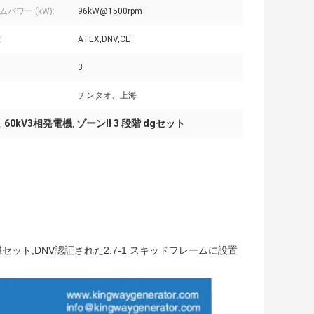
パワー (kW):
96kW@1500rpm
:
ATEX,DNV,CE
3
チンタオ、上海
60kV3相発電機
ゾーンII 3 段階 dgセット
,
,
ット,DNV認証された2.7-1 スキッドフレームに設置