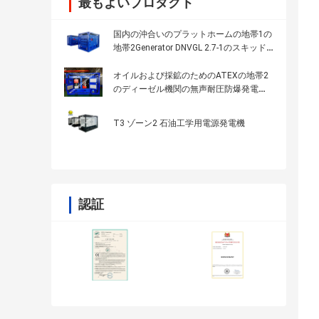
最もよいプロダクト
国内の沖合いのプラットホームの地帯1の
地帯2Generator DNVGL 2.7-1のスキッド
フレーム120kw 150kva
オイルおよび採鉱のためのATEXの地帯2
のディーゼル機関の無声耐圧防爆発電機
50KW
T3 ゾーン2 石油工学用電源発電機
認証