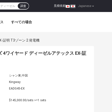
見積依頼
調査
|
Japanese
ス
すべての場合
-証明 T3ゾーン 2 発電機
ーズ 4ワイヤード ディーゼルアテックス EX-証
シャン東,中国
Kingway
EADG45-EX
$145,000.00/sets >=1 sets