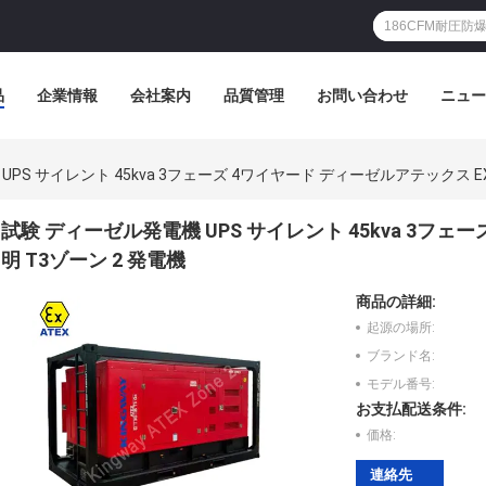
品
企業情報
会社案内
品質管理
お問い合わせ
ニュー
PS サイレント 45kva 3フェーズ 4ワイヤード ディーゼルアテックス EX
試験 ディーゼル発電機 UPS サイレント 45kva 3フェ
明 T3ゾーン 2 発電機
商品の詳細:
起源の場所:
ブランド名:
モデル番号:
お支払配送条件:
価格:
連絡先