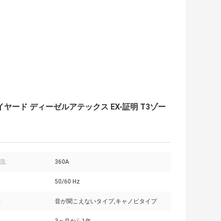
ワイヤード ディーゼルアテックス EX-証明 T3ゾー
流:
360A
50/60 Hz
:
音が聞こえないタイプ,キャノピタイプ