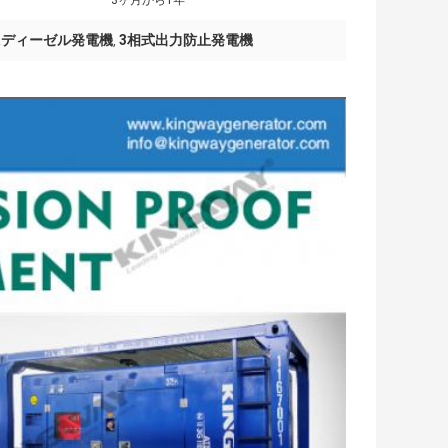
3ヶ月から1年
vaディーゼル発電機
3相式出力防止発電機
,