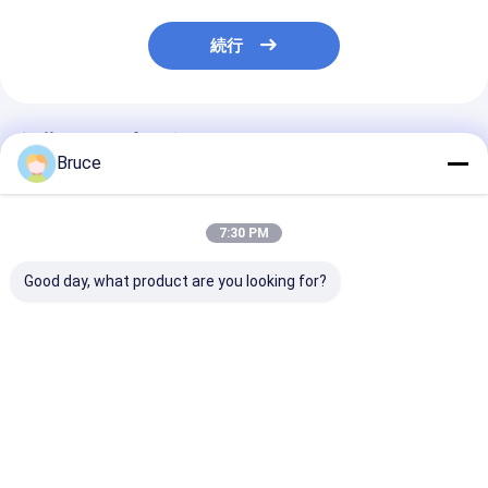
続行
推薦されたプロダクト
Bruce
7:30 PM
Good day, what product are you looking for?
ATEX Zone 2
Containerized ATEX
危険場所 予備発
Explosion Proof High
Zone 2 Ex-Proof
爆発電機セット
Pressure Diesel Sea
Diesel Engine Air
Water Pump with
Compressor with
DNV Frame
DNV Frame
ベストプライス
ベストプライス
ベストプラ