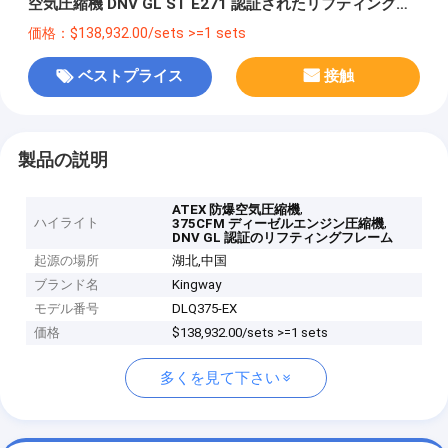
空気圧縮機 DNV GL ST E271 認証されたリフティングフ
レーム
価格：$138,932.00/sets >=1 sets
ベストプライス
接触
製品の説明
,
ATEX 防爆空気圧縮機
ハイライト
,
375CFM ディーゼルエンジン圧縮機
DNV GL 認証のリフティングフレーム
起源の場所
湖北,中国
ブランド名
Kingway
モデル番号
DLQ375-EX
価格
$138,932.00/sets >=1 sets
多くを見て下さい