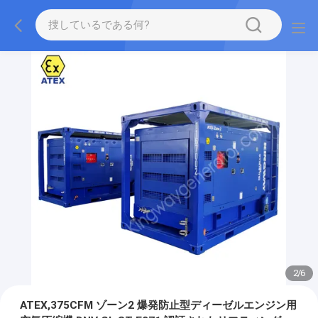
2
/
6
ATEX,375CFM ゾーン2 爆発防止型ディーゼルエンジン用