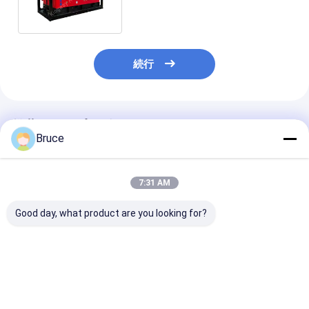
続行
推薦されたプロダクト
Bruce
7:31 AM
Good day, what product are you looking for?
DNVフレーム付き
ATEXゾーン2 EX-
危険場所 予備発
ATEXゾーン2防爆高圧
Proof ディーゼルエン
爆発電機セット
ディーゼル海水ポンプ
ジン用空気圧縮機,DNV
フレーム
ベストプライス
ベストプライス
ベストプラ