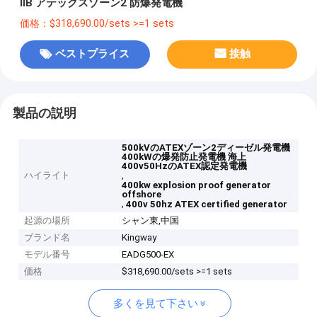
IIB アテックスゾーン2 防爆発電機
価格：$318,690.00/sets >=1 sets
ベストプライス
接触
製品の説明
500kVのATEXゾーン2ディーゼル発電機
400kWの爆発防止発電機 海上
400v50HzのATEX認定発電機
ハイライト
,
400kw explosion proof generator
offshore
,
400v 50hz ATEX certified generator
起源の場所
シャン東,中国
ブランド名
Kingway
モデル番号
EADG500-EX
価格
$318,690.00/sets >=1 sets
多くを見て下さい