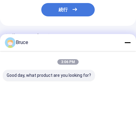
続行
推薦されたプロダクト
Bruce
3:06 PM
Good day, what product are you looking for?
ATEX Zone 2
Containerized ATEX
危険場所 予備発
Explosion Proof High
Zone 2 Ex-Proof
爆発電機セット
Pressure Diesel Sea
Diesel Engine Air
Water Pump with
Compressor with
DNV Frame
DNV Frame
ベストプライス
ベストプライス
ベストプラ