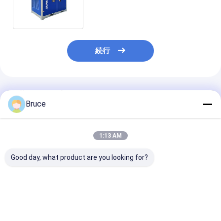
発電機セット 静かな発電機セット
続行
推薦されたプロダクト
Bruce
1:13 AM
Good day, what product are you looking for?
キングウェイ ATEXゾ
375CFM ATEX ゾーン
250KVA ATEX
ーン2 Sullairエアコン
2 エクスプローフエア
ィーゼルジェネ
プレッサー 186CFM
コンプレッサー DNV
50Hz 60Hz ゾ
100Psi オフショア石
リフティングフレーム
ゾーン1 ディー
油&ガスフィールド
ゾーン2 エアコンプレ
ェネレーターセ