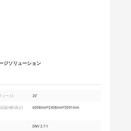
トレージソリューション
フィート):
20'
法(縦×横×高さ)
6058mm*2438mm*2591mm
DNV 2.7-1