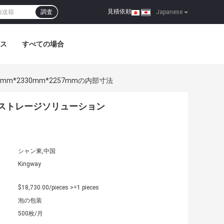
見積依頼
調査
|
Japanese
ス
すべての場合
mm*2330mm*2257mmの内部寸法
ドライストレージソリューション
シャン東,中国
Kingway
$18,730.00/pieces >=1 pieces
泡の包装
500枚/月