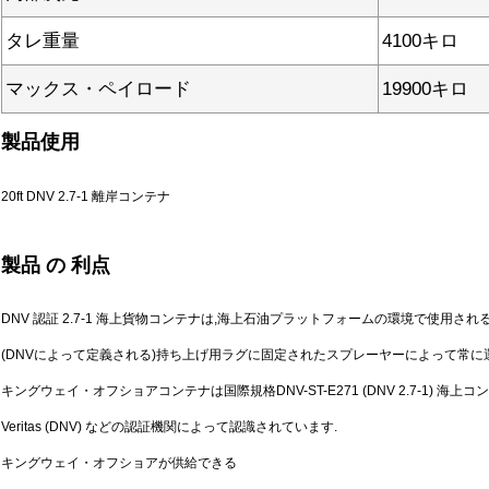
タレ重量
4100キロ
マックス・ペイロード
19900キロ
製品使用
20ft DNV 2.7-1 離岸コンテナ
製品 の 利点
DNV 認証 2.7-1 海上貨物コンテナは,海上石油プラットフォームの環境で使用さ
(DNVによって定義される)持ち上げ用ラグに固定されたスプレーヤーによって常に
キングウェイ・オフショアコンテナは国際規格DNV-ST-E271 (DNV 2.7-1) 海上コンテナで,Llo
Veritas (DNV) などの認証機関によって認識されています.
キングウェイ・オフショアが供給できる