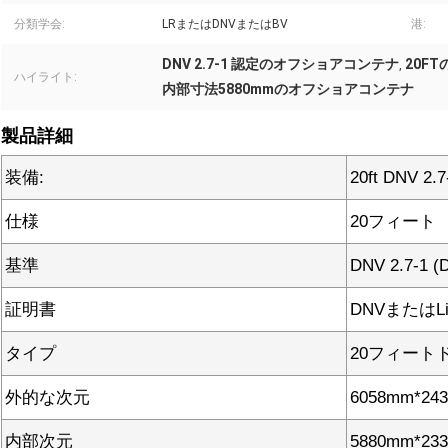
分類学会:
LRまたはDNVまたはBV
港:
DNV 2.7-1 認定のオフショアコンテナ
20F
,
ハイライト:
内部寸法5880mmのオフショアコンテナ
製品詳細
装備:
20ft DNV
仕様
20フィート
基準
DNV 2.7-1 (
証明書
DNVまたはL
タイプ
20フィート
外的な次元
6058mm*24
内部次元
5880mm*23