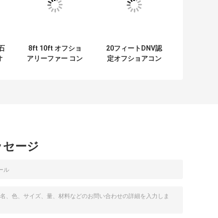
 石
8ft 10ft オフショ
20フィートDNV認
オ
アリーファー コン
定オフショアコン
ナ
テナ 発電機セット
テナ 鋼板と乾物輸
ス
コンテナ 顧客の要
送
シ
求 CE/ISO14001 証
電
明書が含まれてい
ます
ッセージ