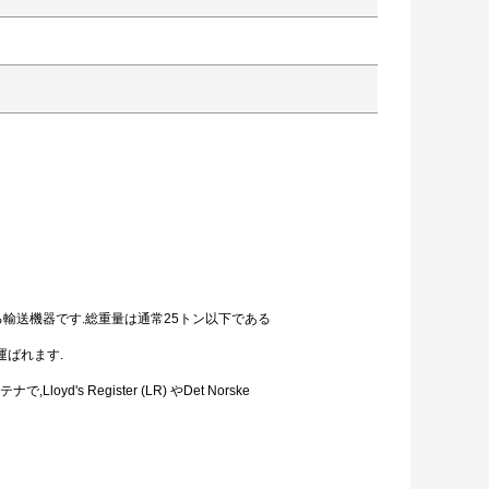
れる輸送機器です.総重量は通常25トン以下である
運ばれます.
yd's Register (LR) やDet Norske