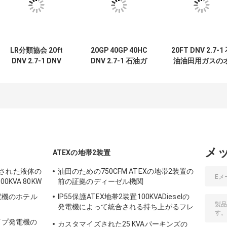
LR分類協会 20ft
20GP 40GP 40HC
20FT DNV 2.7-1
DNV 2.7-1 DNV
DNV 2.7-1 石油ガ
油油田用ガスの
2.7-1 規格のオフシ
スプラットフォー
フショアコンテ
ョアリーファーコ
ムまたはHVACシス
浮き台 スキッド
ンテナ LR分類
テムのための認定
リング スタート
オフショアコンテ
ステム 24V DC 
ナ
動スタート
メ
ATEXの地帯2装置
された液体の
油田のための750CFM ATEXの地帯2装置の
0KVA 80KW
前の証拠のディーゼル機関
の発電機のホテル
IP55保護ATEX地帯2装置100KVADieselの
発電機によって統合される持ち上がるフレ
ーム
タイプ発電機の
カスタマイズされた25 KVAパーキンズの