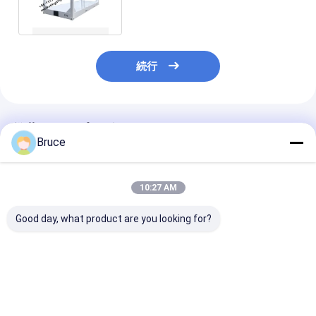
続行
推薦されたプロダクト
Bruce
10:27 AM
Good day, what product are you looking for?
20FT DNV 2.7-1 認証
LR分類協会 20ft DNV
20GP 40GP 4
されたオフショアコン
2.7-1 DNV 2.7-1 規格
DNV 2.7-1 
テナ ドライストレージ
のオフショアリーファ
ラットフォーム
ソリューション
ーコンテナ LR分類
HVACシステム
5880mm*2330mm*2257mm
の認定オフショ
ベストプライス
ベストプライス
ベストプラ