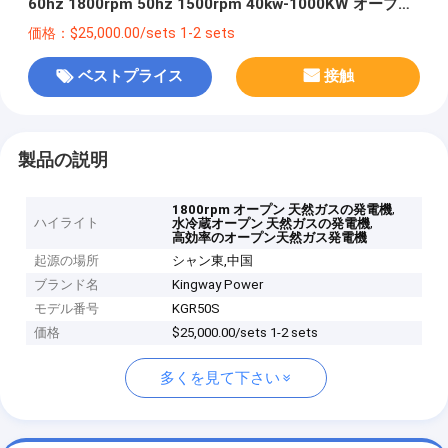
60hz 1800rpm 50hz 1500rpm 40kw-1000KW オープン
スタイル産業
価格：$25,000.00/sets 1-2 sets
ベストプライス
接触
製品の説明
,
1800rpm オープン 天然ガスの発電機
ハイライト
,
水冷蔵オープン 天然ガスの発電機
高効率のオープン天然ガス発電機
起源の場所
シャン東,中国
ブランド名
Kingway Power
モデル番号
KGR50S
価格
$25,000.00/sets 1-2 sets
多くを見て下さい