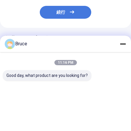
続行
推薦されたプロダクト
Bruce
11:16 PM
Good day, what product are you looking for?
DNV 2.7-1 offshore
100kVA エンジン付き
200kW ATEX
コンテナ付きATEXゾ
防爆船舶用発電機、
エクスプローフ
ーン2認証100kVA船舶
ATEX Zone 2 & DNV
ゼル発電機シス
用防爆発電機セット
2.7-1 準拠
(T3) DNV 2.7
オフショアリフ
ベストプライス
ベストプライス
ベストプラ
グクラッシュフ
に搭載