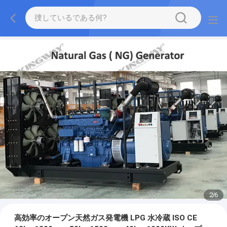
2
/
6
高効率のオープン天然ガス発電機 LPG 水冷蔵 ISO CE