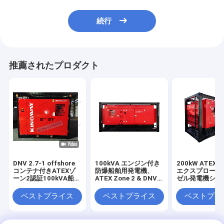
続行
推薦されたプロダクト
DNV 2.7-1 offshore
100kVA エンジン付き
200kW ATEX
コンテナ付きATEXゾ
防爆船舶用発電機、
エクスプローフ
ーン2認証100kVA船舶
ATEX Zone 2 & DNV
ゼル発電機シス
用防爆発電機セット
2.7-1 準拠
(T3) DNV 2.7
オフショアリフ
ベストプライス
ベストプライス
ベストプラ
グクラッシュフ
に搭載