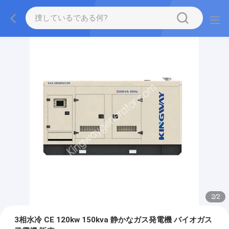
2
/
2
3相水冷 CE 120kw 150kva 静かなガス発電機 バイオガス