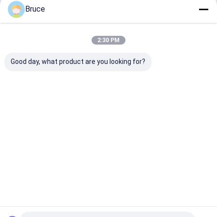
Bruce
Desktop Site
ホーム
企業情報
お問い合わせ
Privacy Policy
地図
品質
ガスの発電機
中国工場.Copyright © 2026 Qingdao Kingway
2:30 PM
Industry Co., Ltd.. All Rights Reserved.
Good day, what product are you looking for?
ホーム
製品
企業情報