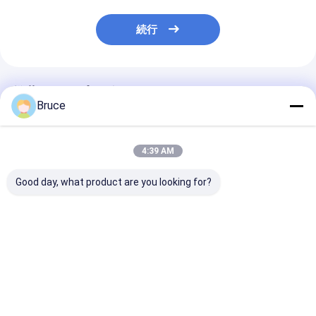
続行
推薦されたプロダクト
Bruce
4:39 AM
Good day, what product are you looking for?
ISO CE認定ディーゼル
20KVA ISUZU Diesel
スーパーサイレ
エンジン発電機セット
Engine Generator
ャノピーディー
防音キャノピーディー
Set Silent Type 3
電機 30kva に 5
ゼル発電機セット
Phase 50HZ
400v 50hz 3 
200KVA サイレントデ
ディーゼル発電
ベストプライス
ベストプライス
ベストプラ
ィーゼル発電機
ト