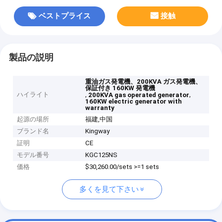
ベストプライス
接触
製品の説明
重油ガス発電機、200KVA ガス発電機、
保証付き 160KW 発電機
ハイライト
,
,
200KVA gas operated generator
160KW electric generator with
warranty
起源の場所
福建,中国
ブランド名
Kingway
証明
CE
モデル番号
KGC125NS
価格
$30,260.00/sets >=1 sets
多くを見て下さい