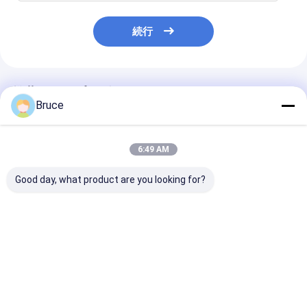
続行
推薦されたプロダクト
Bruce
6:49 AM
Good day, what product are you looking for?
DNV 2.7-1 offshore
100kVA エンジン付き
200kW ATEX
コンテナ付きATEXゾ
防爆船舶用発電機、
エクスプローフ
ーン2認証100kVA船舶
ATEX Zone 2 & DNV
ゼル発電機シス
用防爆発電機セット
2.7-1 準拠
(T3) DNV 2.7
オフショアリフ
ベストプライス
ベストプライス
ベストプラ
グクラッシュフ
に搭載