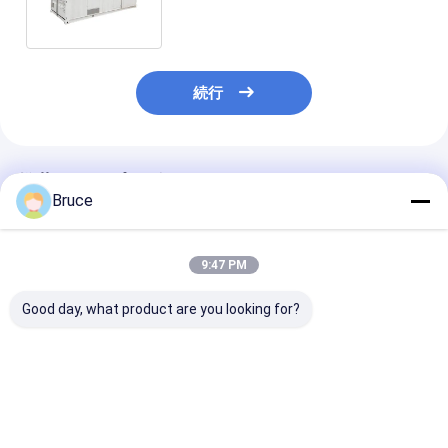
電機
続行
推薦されたプロダクト
Bruce
9:47 PM
Good day, what product are you looking for?
ISO CE認定ディーゼル
3 phase water cooled
3 phase water 
エンジン発電機セット
50hz 1500rpm CE
50hz 1500rpm
防音キャノピーディー
silent diesel
silent open die
ゼル発電機セット
generator set direct
generator set 
200KVA サイレントデ
factory
factory
ベストプライス
ベストプライス
ベストプラ