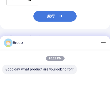
続行
推薦されたプロダクト
Bruce
10:23 PM
Good day, what product are you looking for?
ISO CE認定ディーゼル
3 phase water cooled
3 phase water 
エンジン発電機セット
50hz 1500rpm CE
50hz 1500rpm
防音キャノピーディー
silent diesel
silent open die
ゼル発電機セット
generator set direct
generator set 
200KVA サイレントデ
factory
factory
ベストプライス
ベストプライス
ベストプラ
ィーゼル発電機
manufacture
manufacture