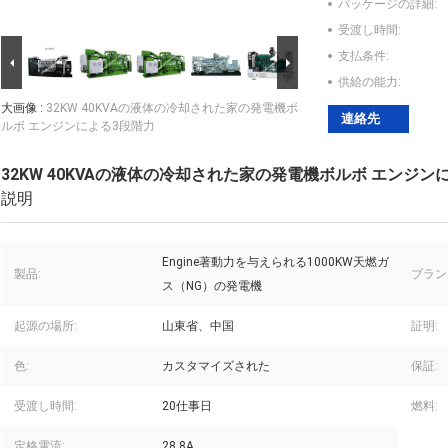
パッケージの詳細:
受渡し時間:
支払条件:
供給の能力:
大画像 :
32KW 40KVAの液体の冷却された家の発電機ボ
連絡先
ルボ エンジンによる3段階力
32KW 40KVAの液体の冷却された家の発電機ボルボ エンジン
説明
Engine著動力を与えられる1000KW天燃ガ
製品:
ブラン
ス（NG）の発電機
起源の場所:
山東省、中国
証明:
色:
カスタマイズされた
保証:
受渡し時間:
20仕事日
燃料:
定格電流:
28.8A