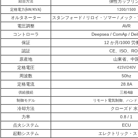
弾性カップリ
結合方法
定格電力(kW/KVA)
1200/1500
オルタネーター
スタンフォード / リロイ・ソマー / メック・
電圧調整
AVR
コントローラ
Deepsea / ComAp / Deif
保証
12 か月/1000 
認証
CE、ISO、RO
原産地
山東省、中
定格電圧
415V/240V
周波数
50hz
定格電流
28.8A
供給接続
三相4線
制御モデル
リモート電気制御、ハンド
冷却方法
クローズド 
力率
0.8 / 1
点火システム
ECU
起動システム
エレクトリック・ス