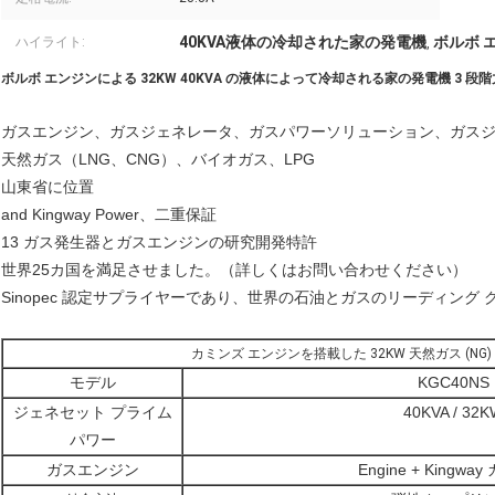
40KVA液体の冷却された家の発電機
ボルボ 
ハイライト:
,
ボルボ エンジンによる 32KW 40KVA の液体によって冷却される家の発電機 3 段階
ガスエンジン、ガスジェネレータ、ガスパワーソリューション、ガス
天然ガス（LNG、CNG）、バイオガス、LPG
山東省に位置
and Kingway Power、二重保証
13 ガス発生器とガスエンジンの研究開発特許
世界25カ国を満足させました。（詳しくはお問い合わせください）
Sinopec 認定サプライヤーであり、世界の石油とガスのリーディング
カミンズ エンジンを搭載した 32KW 天然ガス (NG)
モデル
KGC40NS
ジェネセット プライム
40KVA / 32K
パワー
ガスエンジン
Engine + Kingwa