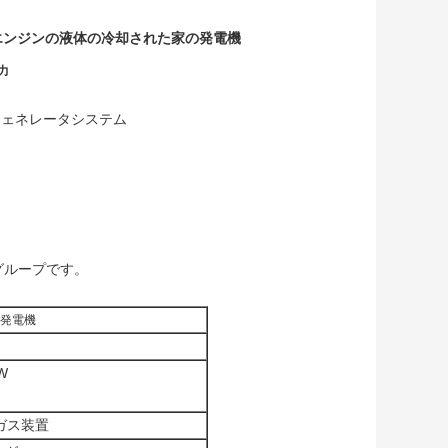
エンジンの液体の冷却された家の発電機
力
ジェネレータシステム
 グループです。
 発電機
W
y ガス装置