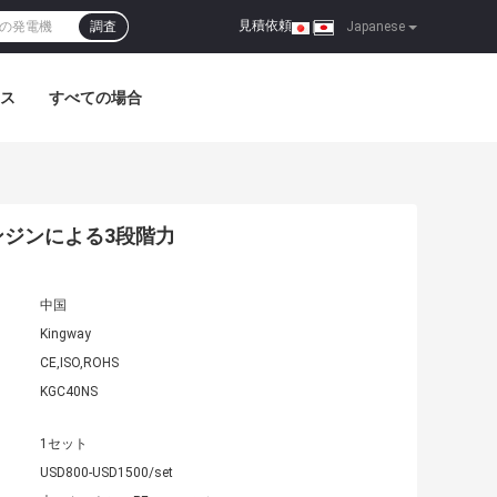
見積依頼
調査
|
Japanese
ス
すべての場合
エンジンによる3段階力
中国
Kingway
CE,ISO,ROHS
KGC40NS
1セット
USD800-USD1500/set