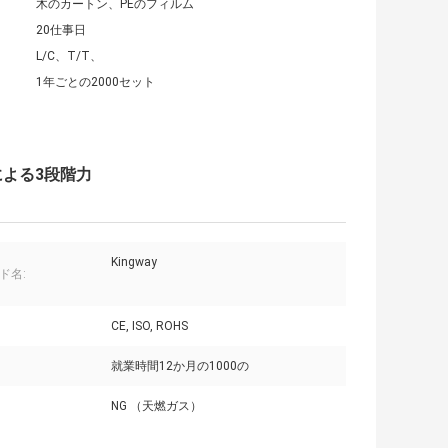
木のカートン、PEのフィルム
20仕事日
L/C、T/T、
1年ごとの2000セット
による3段階力
Kingway
ド名:
CE, ISO, ROHS
就業時間12か月の1000の
NG （天燃ガス）