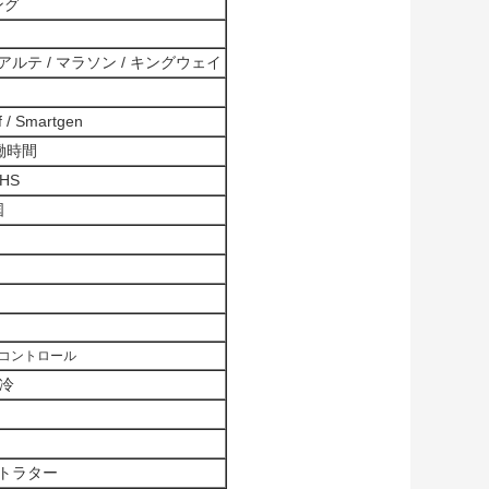
ング
アルテ / マラソン / キングウェイ
 / Smartgen
労働時間
HS
国
コントロール
水冷
トラター