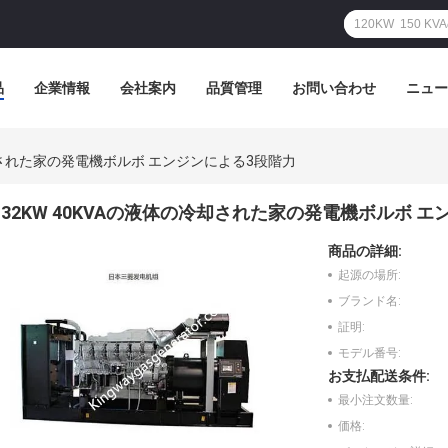
品
企業情報
会社案内
品質管理
お問い合わせ
ニュー
冷却された家の発電機ボルボ エンジンによる3段階力
32KW 40KVAの液体の冷却された家の発電機ボルボ 
商品の詳細:
起源の場所:
ブランド名:
証明:
モデル番号:
お支払配送条件:
最小注文数量:
価格: