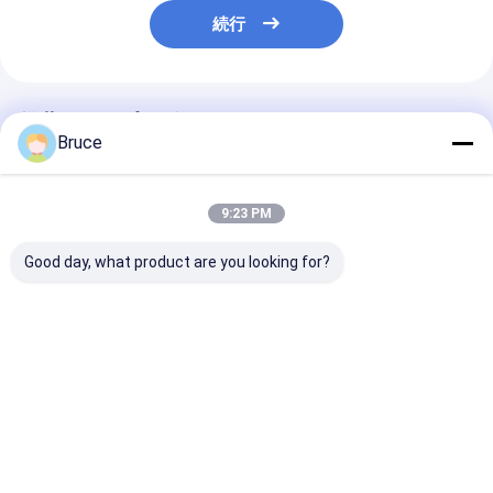
続行
推薦されたプロダクト
Bruce
9:23 PM
Good day, what product are you looking for?
ISO CE認定ディーゼル
20KVA ISUZU Diesel
スーパーサイレ
エンジン発電機セット
Engine Generator
ャノピーディー
防音キャノピーディー
Set Silent Type 3
電機 30kva に 5
ゼル発電機セット
Phase 50HZ
400v 50hz 3 
200KVA サイレントデ
ディーゼル発電
ベストプライス
ベストプライス
ベストプラ
ィーゼル発電機
ト
Desktop Site