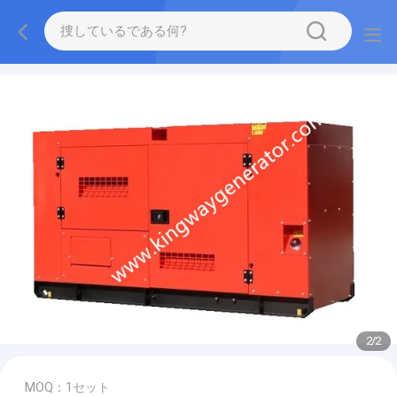
2
/
2
MOQ：1セット