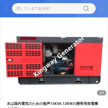
2
/
3
水は国内電気のための無声15KVA 12KWの携帯用発電機