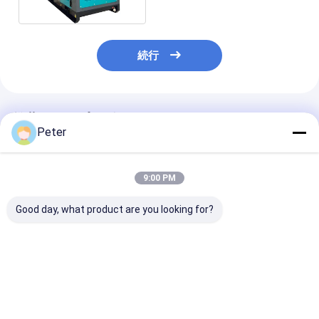
続行
推薦されたプロダクト
Peter
9:00 PM
Good day, what product are you looking for?
ISO CE認定ディーゼル
3 phase water cooled
3 phase water 
エンジン発電機セット
50hz 1500rpm CE
50hz 1500rpm
防音キャノピーディー
silent diesel
silent open die
ゼル発電機セット
generator set direct
generator set 
200KVA サイレントデ
factory
factory
ベストプライス
ベストプライス
ベストプラ
ィーゼル発電機
manufacture
manufacture