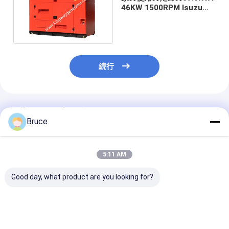
46KW 1500RPM Isuzuエ
ンジンのディーゼル発電機
続行
推薦されたプロダクト
Bruce
5:11 AM
Good day, what product are you looking for?
ISO CE認定ディーゼル
20KVA ISUZU Diesel
スーパーサイレ
エンジン発電機セット
Engine Generator
ャノピーディー
防音キャノピーディー
Set Silent Type 3
電機 30kva に 5