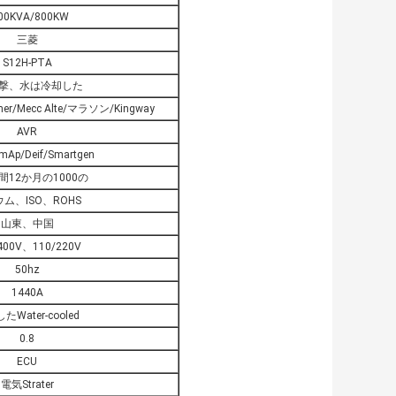
00KVA/800KW
三菱
S12H-PTA
打撃、水は冷却した
er/Mecc Alte/マラソン/Kingway
AVR
Ap/Deif/Smartgen
間12か月の1000の
ム、ISO、ROHS
山東、中国
400V、110/220V
50hz
1440A
たWater-cooled
0.8
ECU
電気Strater