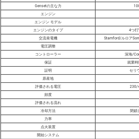
Gensetの主な力
10
エンジン
エンジン モデル
エンジンのタイプ
4つ
交流発電機
Stamford/ルロアSom
電圧調整
コントローラー
深海/Com
保証
就業時
証明
セリウ
原産地
評価される電圧
230/
頻度
評価される流れ
冷却方法
閉鎖し
力率
点火装置
開始システム