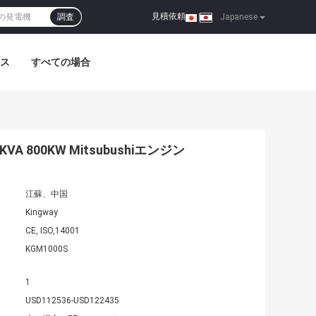
見積依頼
調査
|
Japanese
ス
すべての場合
800KW Mitsubushiエンジン
江蘇、中国
Kingway
CE, ISO,14001
KGM1000S
1
USD112536-USD122435