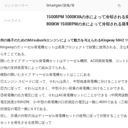
コントローラー:
Smartgen/深海/等
色:
1500RPM 1000KVAの水によって冷却される
ハイライト:
800KW 1500RPMの水によって冷却される発
州の格子のためのMitsubushiエンジンによって動力を与えられるKingway 50HZ 1
Kingwayのディーゼル発電機セットは産業プロジェクトで頻繁に使用される。主
らすことである。
開いたタイプ ディーゼル発電機セットはディーゼル機関、AC同期発電機、コント
び他の支持装置等によって組み立てられる。
種類の開いたタイプ ディーゼル発電機セットはここにある:
①エンジン スピードに従って、それらは高く、中型低速発電機に分けることがで
②力に従って、それらは大きく、中型小さい容量の発電機に分けることができる。
③発電機の出力電圧に従って、それはAC発電機セットにことができる（中間周波数分け
電圧頻度が50HZ時、小-中型の発電機の口径測定の電圧は一般に400Vである（三相）
径測定の電圧一般に6.3である。
但し、共通の分類方法はディーゼル発電機セットの使用に従って分類することであ
セットを発生させる使用に従って