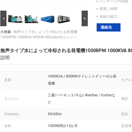
パッケージの詳細:
受渡し時間:
供給の能力:
連絡先
大画像 :
無声タイプ水によって冷却される発電機
1500RPM 1000KVA 800KW Mitsubushiエンジン
無声タイプ水によって冷却される発電機1500RPM 1000KVA 800K
説明
1000KVA / 800KWサイレントディーゼル発
名前:
モデル
電機
三菱/パーキンス/斗山/ Weichai / Yuchaiな
エンジン:
電圧:
ど
Frenqucy:
50/60Hz
現在:
令状:
1000時間か12か月
交流発