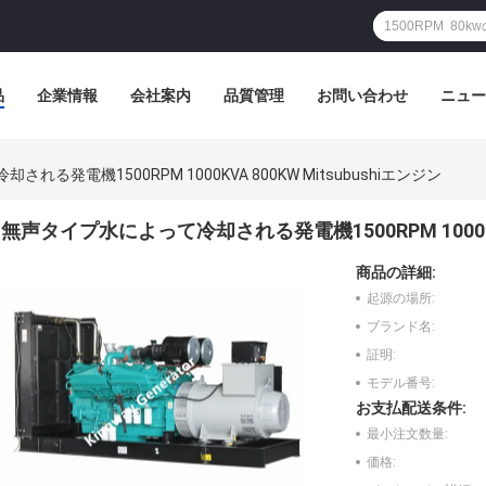
品
企業情報
会社案内
品質管理
お問い合わせ
ニュー
る発電機1500RPM 1000KVA 800KW Mitsubushiエンジン
無声タイプ水によって冷却される発電機1500RPM 1000KVA 
商品の詳細:
起源の場所:
ブランド名:
証明:
モデル番号:
お支払配送条件:
最小注文数量:
価格: