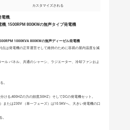
カスタマイズされる
発電機
,
電機
1500RPM 800KWの無声タイプ発電機
,
500RPM 1000KVA 800KWの無声ディーゼル発電機
な利点は発電機の正常運営そして維持のために容易の屋内温度を減
ロール パネル、共通のシャーシ、ラジエーター、冷却ファンおよ
きる。
る;400HZの力の頻度;50HZ）そしてDCの発電機セット。
または230V （単一フェーズ）は10.5KVへ、大きい発電機の口
る。