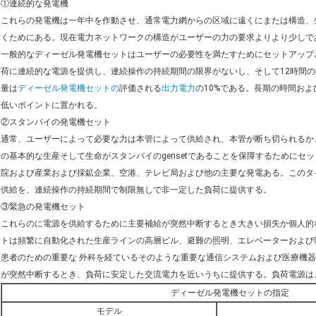
①連続的な発電機
これらの発電機は一年中を作動させ、通常電力網からの区域に遠くにまたは構造、
くためにある。現在電力ネットワークの構造がユーザーの力の要求よりより少しで
一般的なディーゼル発電機セットはユーザーの必要性を満たすためにセットアップ
荷に連続的な電源を提供し、連続操作の持続期間の限界がないし、そして12時間
量は
ディーゼル発電機セットの
評価される
出力電力
の10%である。長期の時間お
低いポイントに置かれる。
②スタンバイの発電機セット
通常、ユーザーによって必要な力は本管によって供給され、本管が断ち切られるか
の基本的な生産そして生命がスタンバイのgensetであることを保障するために
院および産業および採鉱企業、空港、テレビ局および他の主要な発電ある。このタイ
供給を、連続操作の持続期間で制限無しで非一定した負荷に提供する。
③緊急の発電機セット
これらのに電源を供給するために主要補給が突然中断するとき大きい損失か個人的
トは頻繁に自動化された生産ラインの高層ビル、避難の照明、エレベーターおよび
患者のための重要な
外科を経ているそのような重要な通信システムおよび医療機器
が突然中断するとき、負荷に安定した交流電力を近いうちに提供する。負荷電源は
ディーゼル発電機セットの指定
モデル