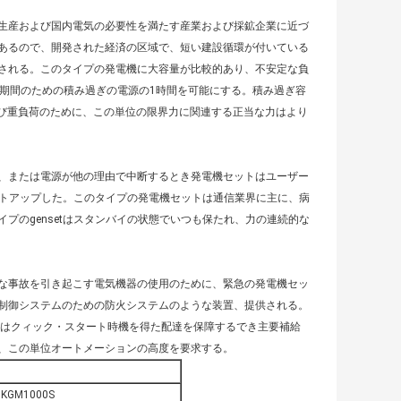
生産および国内電気の必要性を満たす産業および採鉱企業に近づ
あるので、開発された経済の区域で、短い建設循環が付いている
される。このタイプの発電機に大容量が比較的あり、不安定な負
の期間のための積み過ぎの電源の1時間を可能にする。積み過ぎ容
よび重負荷のために、この単位の限界力に関連する正当な力はより
、または電源が他の理由で中断するとき発電機セットはユーザー
セットアップした。このタイプの発電機セットは通信業界に主に、病
プのgensetはスタンバイの状態でいつも保たれ、力の連続的な
な事故を引き起こす電気機器の使用のために、緊急の発電機セッ
制御システムのための防火システムのような装置、提供される。
はクィック・スタート時機を得た配達を保障するでき主要補給
、この単位オートメーションの高度を要求する。
KGM1000S