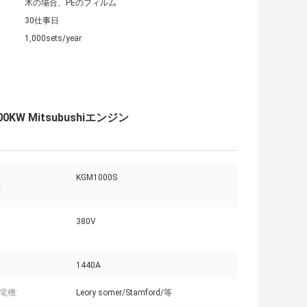
木の場合、PEのフィルム
30仕事日
1,000sets/year
W Mitsubushiエンジン
KGM1000S
:
380V
1440A
電機:
Leory somer/Stamford/等