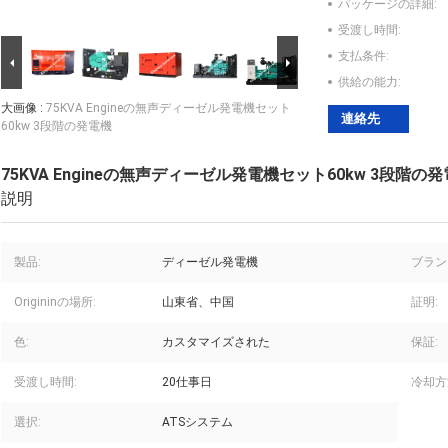
パッケージの詳細:
受渡し時間:
支払条件:
供給の能力:
大画像 :
75KVA Engineの無声ディーゼル発電機セット
連絡先
60kw 3段階の発電機
75KVA Engineの無声ディーゼル発電機セット60kw 3段階の
説明
製品:
ディーゼル発電機
ブラン
Origininの場所:
山東省、中国
証明:
色:
カスタマイズされた
保証:
受渡し時間:
20仕事日
冷却方
選択:
ATSシステム