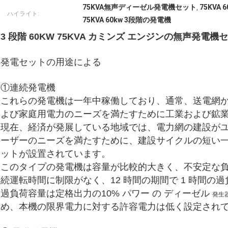
75KVA無声ディーゼル発電機セット
75KV
,
ハイライト:
75KVA 60kw 3段階の発電機
3 段階 60KW 75KVA カミンズ エンジンの無声発電
発電セットの用途による
①連続発電機
これらの発電機は一年中稼働しており、通常、送電網
よび家庭用電力のニーズを満たすために工業および鉱
現在、経済が発展している地域では、電力網の建設が
ーザーのニーズを満たすために、建設サイクルの短い
ットが設置されています。
このタイプの発電機は容量が比較的大きく、不安定な
続運転時間に制限がなく、12 時間の期間で 1 時間の
過負荷容量は定格出力の10%
パワー
の
ディーゼル
発生
め、本機の限界電力に対する許容電力は低く設定され