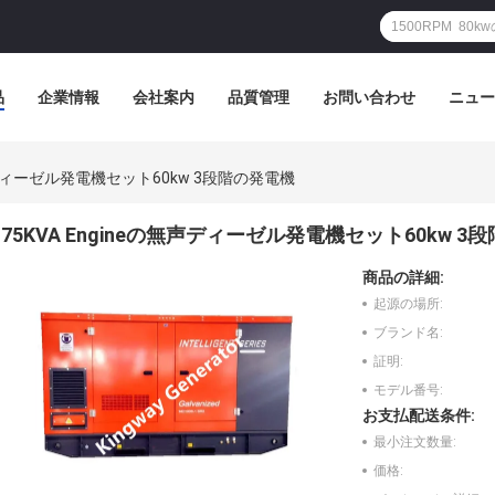
品
企業情報
会社案内
品質管理
お問い合わせ
ニュー
無声ディーゼル発電機セット60kw 3段階の発電機
75KVA Engineの無声ディーゼル発電機セット60kw 3
商品の詳細:
起源の場所:
ブランド名:
証明:
モデル番号:
お支払配送条件:
最小注文数量:
価格: