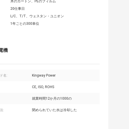
木のカートン、PEのフィルム
20仕事日
L/C、T/T、ウェスタン・ユニオン
1年ごとの300単位
発電機
ド名:
Kingway Power
CE, ISO, ROHS
就業時間12か月の1000の
法:
閉められていた水は冷却した