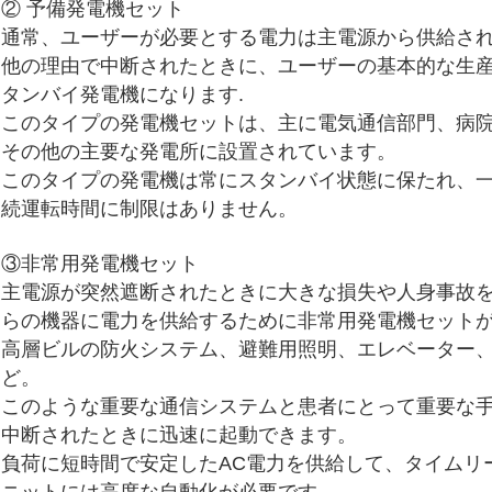
② 予備発電機セット
通常、ユーザーが必要とする電力は主電源から供給さ
他の理由で中断されたときに、ユーザーの基本的な生
タンバイ発電機になります.
このタイプの発電機セットは、主に電気通信部門、病
その他の主要な発電所に設置されています。
このタイプの発電機は常にスタンバイ状態に保たれ、
続運転時間に制限はありません。
③非常用発電機セット
主電源が突然遮断されたときに大きな損失や人身事故
らの機器に電力を供給するために非常用発電機セット
高層ビルの防火システム、避難用照明、エレベーター
ど。
このような重要な通信システムと
患者にとって重要な
中断されたときに迅速に起動できます。
負荷に短時間で安定したAC電力を供給して、タイムリ